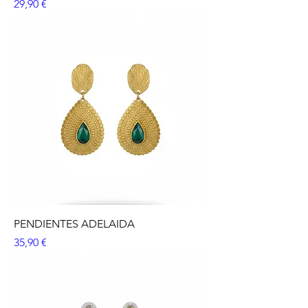
Precio
29,90 €
PENDIENTES ADELAIDA
Precio
35,90 €