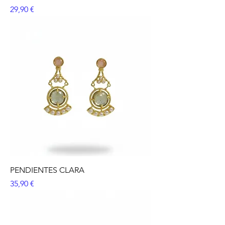
Precio
29,90 €
PENDIENTES CLARA
Precio
35,90 €