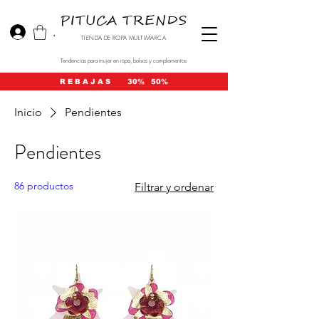
PITUCA TRENDS
.
TIENDA DE ROPA MULTIMARCA
Tendencias para mujer en ropa, bolsos y complementos
R E B A J A S 30% 50%
Inicio
Pendientes
Pendientes
86 productos
Filtrar y ordenar