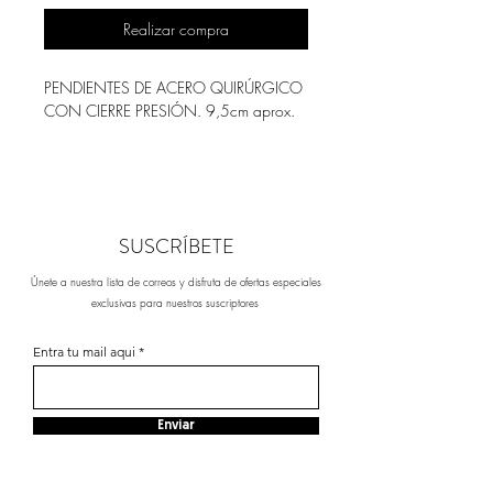
Realizar compra
PENDIENTES DE ACERO QUIRÚRGICO
CON CIERRE PRESIÓN. 9,5cm aprox.
SUSCRÍBETE
Únete a nuestra lista de correos y disfruta de ofertas especiales
exclusivas para nuestros suscriptores
Entra tu mail aqui
Enviar