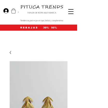
PITUCA TRENDS
.
TIENDA DE ROPA MULTIMARCA
Tendencias para mujer en ropa, bolsos y complementos
R E B A J A S 30% 50%