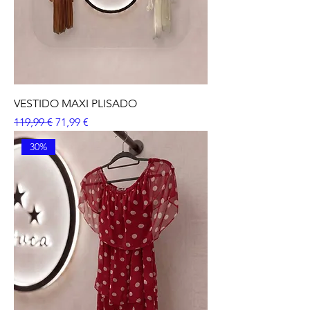
VESTIDO MAXI PLISADO
Precio
Precio de oferta
119,99 €
71,99 €
30%