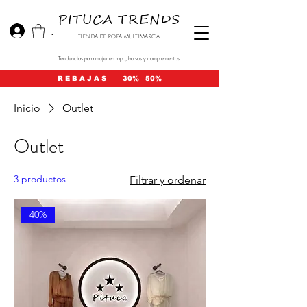
PITUCA TRENDS
.
TIENDA DE ROPA MULTIMARCA
Tendencias para mujer en ropa, bolsos y complementos
R E B A J A S 30% 50%
Inicio
Outlet
Outlet
3 productos
Filtrar y ordenar
40%