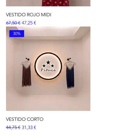
VESTIDO ROJO MIDI
Precio
Precio de oferta
67,50 €
47,25 €
30%
VESTIDO CORTO
Precio
Precio de oferta
44,75 €
31,33 €