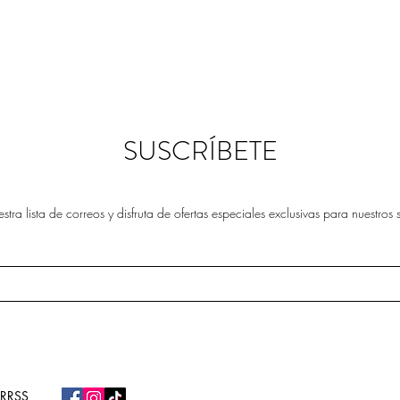
SUSCRÍBETE
stra lista de correos y disfruta de ofertas especiales exclusivas para nuestros 
RRSS