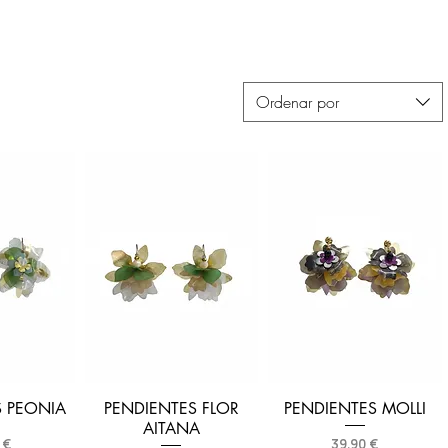
Ordenar por
S PEONIA
PENDIENTES FLOR
PENDIENTES MOLLI
AITANA
o
Precio
 €
39,90 €