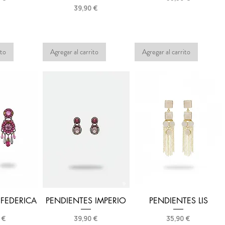
Precio
39,90 €
ito
Agregar al carrito
Agregar al carrito
 FEDERICA
PENDIENTES IMPERIO
PENDIENTES LIS
o
Precio
Precio
 €
39,90 €
35,90 €