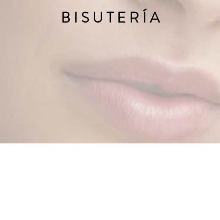
B I S U T E R Í A