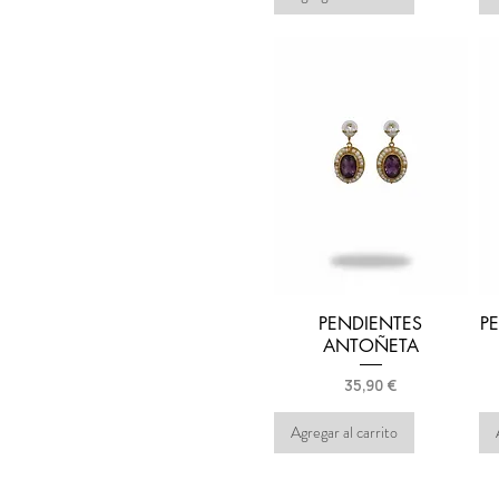
PENDIENTES
P
ANTOÑETA
Precio
35,90 €
Agregar al carrito