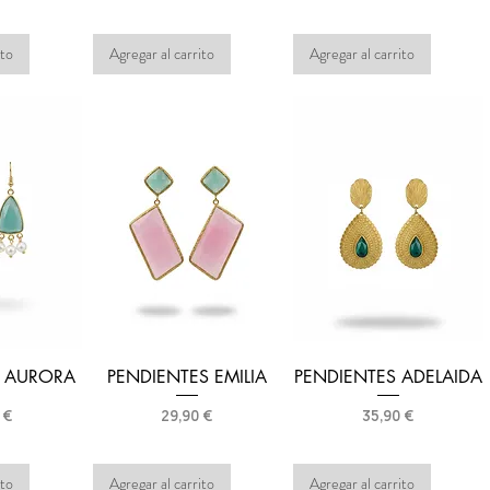
ito
Agregar al carrito
Agregar al carrito
S AURORA
PENDIENTES EMILIA
PENDIENTES ADELAIDA
o
Precio
Precio
 €
29,90 €
35,90 €
ito
Agregar al carrito
Agregar al carrito