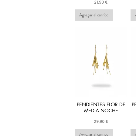
"O"
Precio
21,90 €
"P"
"R"
Agregar al carrito
"S"
"T"
"V"
"X"
"Y"
"Z"
PENDIENTES FLOR DE
P
MEDIA NOCHE
Precio
29,90 €
Agregar al carrito