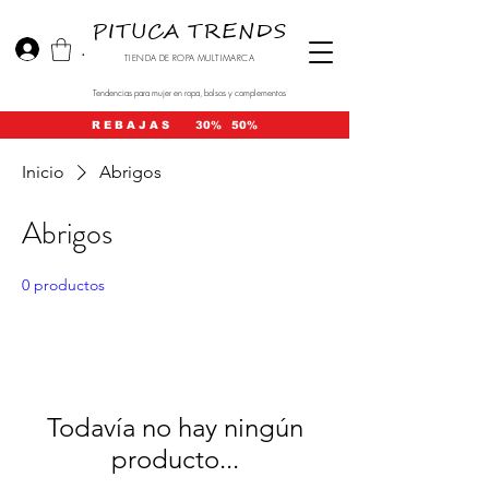
PITUCA TRENDS
.
TIENDA DE ROPA MULTIMARCA
Tendencias para mujer en ropa, bolsos y complementos
R E B A J A S 30% 50%
Inicio
Abrigos
Abrigos
0 productos
Todavía no hay ningún
producto...