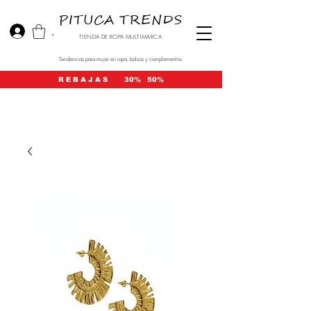
PITUCA TRENDS
.
TIENDA DE ROPA MULTIMARCA
Tendencias para mujer en ropa, bolsos y complementos
R E B A J A S 30% 50%