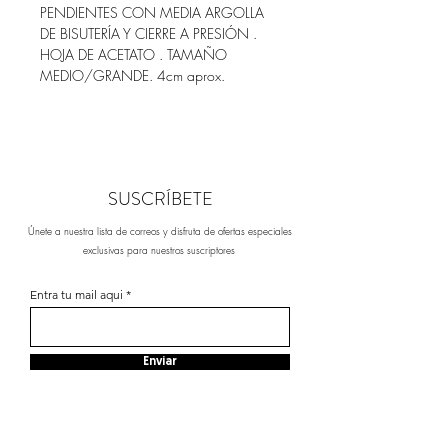
PENDIENTES CON MEDIA ARGOLLA
DE BISUTERÍA Y CIERRE A PRESIÓN .
HOJA DE ACETATO . TAMAÑO
MEDIO/GRANDE. 4cm aprox.
SUSCRÍBETE
Únete a nuestra lista de correos y disfruta de ofertas especiales
exclusivas para nuestros suscriptores
Entra tu mail aqui
Enviar