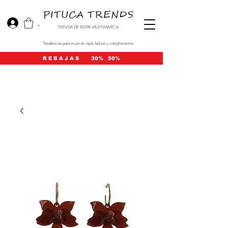
PITUCA TRENDS
.
TIENDA DE ROPA MULTIMARCA
Tendencias para mujer en ropa, bolsos y complementos
R E B A J A S 30% 50%