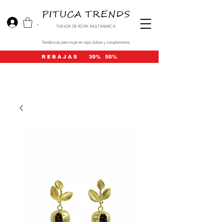
PITUCA TRENDS
.
TIENDA DE ROPA MULTIMARCA
Tendencias para mujer en ropa, bolsos y complementos
R E B A J A S 30% 50%