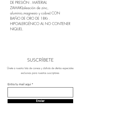
DE PRESIÓN . MATERIAL
ZAMAK(aleación de zinc,
aluminio,magnesio y cobre) CON
BAÑO DE ORO DE 18Kt .
HIPOALERGÉNICO AL NO CONTENER
NIQUEL.
SUSCRÍBETE
Únete a nuestra lista de correos y disfruta de ofertas especiales
exclusivas para nuestros suscriptores
Entra tu mail aqui
Enviar