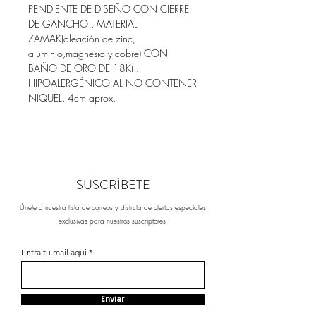
PENDIENTE DE DISEÑO CON CIERRE
DE GANCHO . MATERIAL
ZAMAK(aleación de zinc,
aluminio,magnesio y cobre) CON
BAÑO DE ORO DE 18Kt .
HIPOALERGÉNICO AL NO CONTENER
NIQUEL. 4cm aprox.
SUSCRÍBETE
Únete a nuestra lista de correos y disfruta de ofertas especiales
exclusivas para nuestros suscriptores
Entra tu mail aqui
Enviar