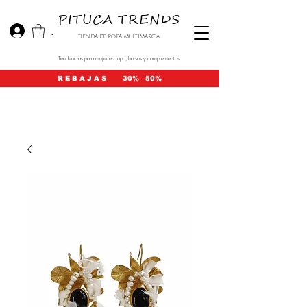
PITUCA TRENDS
.
TIENDA DE ROPA MULTIMARCA
Tendencias para mujer en ropa, bolsos y complementos
R E B A J A S 30% 50%